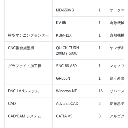
MD-650VB
1
オークマ
KV-65
1
倉敷機械
横型マシニングセンター
KBM-11X
1
倉敷機械
CNC複合旋盤機
QUICK TURN
1
ヤマザキ
200MY 500U
グラファイト加工機
SNC-86-A30
1
マキノフ
GR655N
1
碌々産業
DNC LANシステム
Windows NT
18
リバース
CAD
AdvanceCAD
2
伊藤忠テ
CAD/CAM システム
CATIA V5
3
アルゴグ