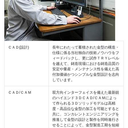
ＣＡＤ(設計)
長年にわたって蓄積された金型の構造・
仕様に係る当社独自の技術ノウハウをフ
ィードバックし、更に試作ＴＲＹレベル
を越えて、鋳造現場における鋳造品質の
安定や量産・メンテナンス性を備えた高
付加価値かつシンプルな金型設計を志向
しています。
ＣＡＤ/ＣＡＭ
双方向インターフェイスを備えた最新鋭
のハイエンド３ＤＣＡＤ/ＣＡＭによっ
て作られる３Ｄソリッドモデルは高精
度・高品位な金型の加工を可能とすると
共に、コンカレントエンジニアリングを
推進して金型の設計と製作を同時進行さ
せることによって、金型製造工期を短縮