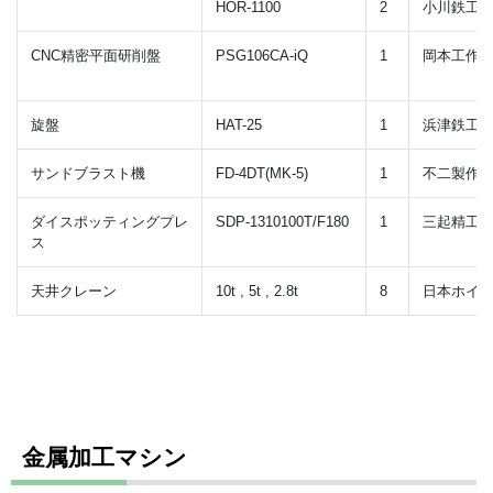
HOR-1100
2
小川鉄工
CNC精密平面研削盤
PSG106CA-iQ
1
岡本工作
旋盤
HAT-25
1
浜津鉄工
サンドブラスト機
FD-4DT(MK-5)
1
不二製作
ダイスポッティングプレ
SDP-1310100T/F180
1
三起精工
ス
天井クレーン
10t , 5t , 2.8t
8
日本ホイ
金属加工マシン