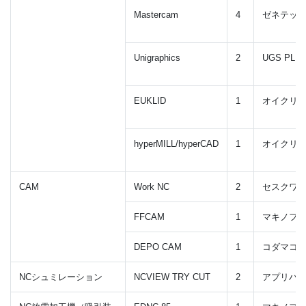
Mastercam
4
ゼネテッ
Unigraphics
2
UGS PL
EUKLID
1
オイクリ
hyperMILL/hyperCAD
1
オイクリ
CAM
Work NC
2
セスクワ
FFCAM
1
マキノフ
DEPO CAM
1
コダマコ
NCシュミレーション
NCVIEW TRY CUT
2
アプリハ