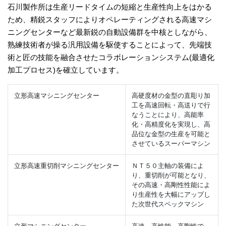
石川製作所は生産リードタイムの短縮と生産性向上をはかる
ため、精鋭スタッフによりオペレーティングされる高速マシ
ニングセンターなど最新鋭の自動設備群を中核としながら、
熟練技術者が操る汎用設備を駆使することによって、先端技
術と匠の技能を融合させたコラボレーションシステム(最適化
加工プロセス)を確立しています。
立形高速マシニングセンター
高硬度材の金型の直彫り加
工を高速回転・高送りで行
なうことにより、高能率
化・高精度化を実現し、高
品位な金型の生産を可能と
させているスーパーマシン
立形高速重切削マシニングセンター
ＮＴ５０主軸の装備によ
り、重切削が可能となり、
その高速・高剛性性能によ
り生産性を大幅にアップし
た次世代スペックマシン