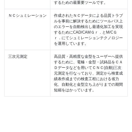
するための最重要ツールです。
ＮＣシュミレーション
作成されたＮＣデータによる品質トラブ
ルを事前に解決するためにツールパス上
のエラーを自動検出し最適化加工を実現
するためにCAD/CAMＧｒ．とM/CＧ
ｒ．にてシュミレーションテクノロジー
を運用しています。
三次元測定
高品質・高精度な金型をユーザーへ提供
するために、電極・金型・試鋳品をＣＡ
Ｄデータなどを用いてＣＮＣ(自動)三次
元測定を行なっており、測定から検査成
績表作成までの検査工程における省力
化、自動化と金型立ち上がりまでの期間
短縮をはかっています。