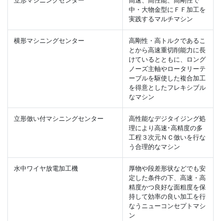
立形マシニングセンター
高速、高性能、高剛性で
中・大物金型にＦＦ加工を
実践するマルチマシン
横形マシニングセンター
高剛性・高トルクであるこ
とから高速重切削能力に長
けているとともに、ロング
ノーズ主軸やロータリーテ
ーブルを駆使した複合加工
を得意としたフレキシブル
なマシン
立形倣い付マシニングセンター
高性能なデジタイジング処
理により高速･高精度の多
工程３次元ＮＣ倣いを行な
う合理的なマシン
水中ワイヤ放電加工機
厚物や段差形状などでも安
定した条件の下、高速・高
精度かつ良好な面粗度を保
持して効率の良い加工を行
なうニューコンセプトマシ
ン