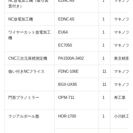
NC放電加工機（吸引装
EDNC-85
1
マキノフ
置付き）
NC放電加工機
EDNC-65
1
マキノフ
ワイヤーカット放電加工
EU64
1
マキノフ
機
EC7050
1
マキノフ
CNC三次元座標測定機
PA1500A-3402
1
東京精密
倣い付きNCフライス
FDNC-106E
11
マキノフ
BGII-UX85
11
マキノフ
門形プラノミラー
OPM-711
1
寿工業
ラジアルボール盤
HOR-1700
1
小川鉄工